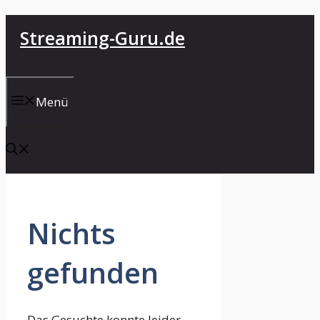
Zum
Streaming-Guru.de
Inhalt
springen
Menü
Nichts
gefunden
Das Gesuchte konnte leider